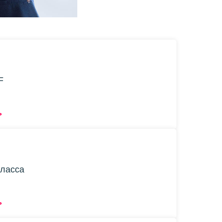
F
ь
класса
ь