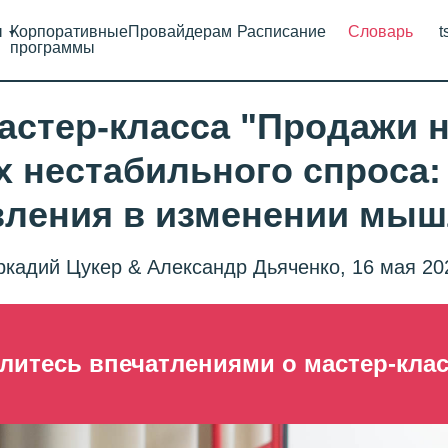
ы
Корпоративные
Провайдерам
Расписание
Словарь
t
программы
астер-класса "Продажи 
х нестабильного спроса
вления в изменении мыш
ркадий Цукер & Александр Дьяченко, 16 мая 20
литесь впечатлениями о мастер-кла