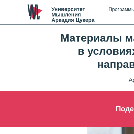
Университет
Программ
Мышления
Аркадия Цукера
Материалы м
в условия
напра
А
Поде